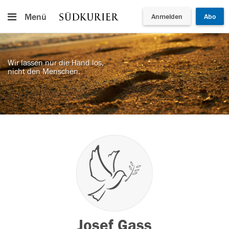
Menü
Anmelden
Abo
Wir lassen nur die Hand los,
nicht den Menschen.
Josef Gass