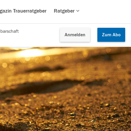
gazin Trauerratgeber
Ratgeber
barschaft
Anmelden
Zum
Abo