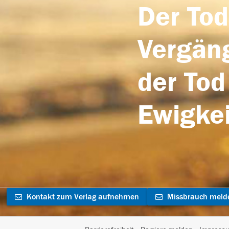
Der Tod
Vergäng
der Tod
Ewigkei
Kontakt zum Verlag aufnehmen
Missbrauch meld