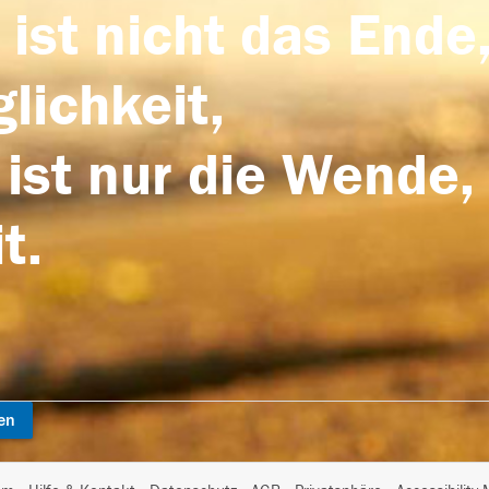
 ist nicht das Ende,
lichkeit,
 ist nur die Wende,
t.
en