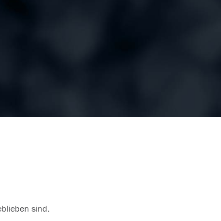
eblieben sind.