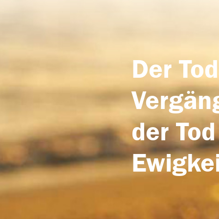
Der Tod
Vergäng
der Tod
Ewigkei