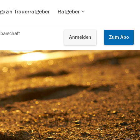
gazin Trauerratgeber
Ratgeber
barschaft
Anmelden
Zum
Abo