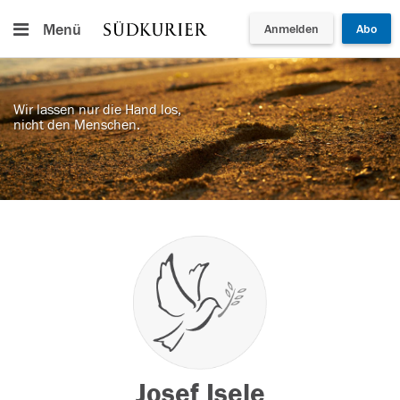
Menü
Anmelden
Abo
Wir lassen nur die Hand los,
nicht den Menschen.
Josef Isele