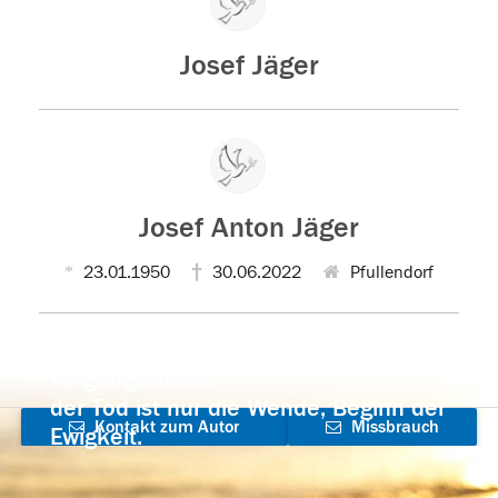
Josef Jäger
Josef Anton Jäger
23.01.1950
30.06.2022
Pfullendorf
Der Tod ist nicht das Ende, nicht die
Vergänglichkeit,
der Tod ist nur die Wende, Beginn der
Kontakt zum Autor
Missbrauch
Ewigkeit.
aufnehmen
melden