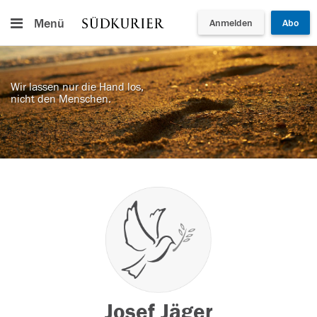
Menü
Anmelden
Abo
Wir lassen nur die Hand los,
nicht den Menschen.
Josef Jäger