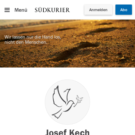
Menü
Anmelden
Abo
Wir lassen nur die Hand los,
nicht den Menschen.
Josef Kech