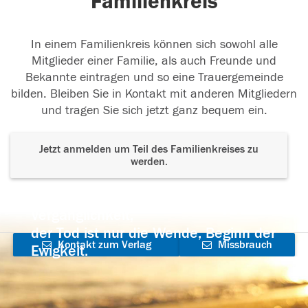
Familienkreis
In einem Familienkreis können sich sowohl alle
Mitglieder einer Familie, als auch Freunde und
Bekannte eintragen und so eine Trauergemeinde
bilden. Bleiben Sie in Kontakt mit anderen Mitgliedern
und tragen Sie sich jetzt ganz bequem ein.
Jetzt anmelden um Teil des Familienkreises zu
werden.
Der Tod ist nicht das Ende, nicht die
Vergänglichkeit,
der Tod ist nur die Wende, Beginn der
Kontakt zum Verlag
Missbrauch
Ewigkeit.
aufnehmen
melden