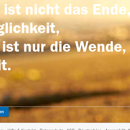
 ist nicht das Ende,
lichkeit,
 ist nur die Wende,
t.
en