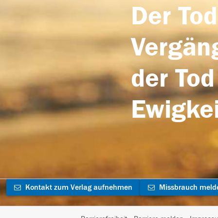
Der Tod
Vergäng
der Tod
Ewigkei
Kontakt zum Verlag aufnehmen
Missbrauch meld