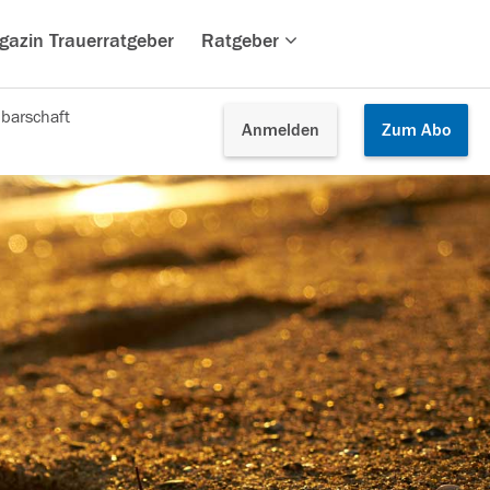
gazin Trauerratgeber
Ratgeber
barschaft
Anmelden
Zum
Abo