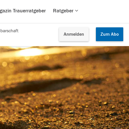
gazin Trauerratgeber
Ratgeber
barschaft
Anmelden
Zum
Abo