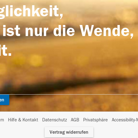
lichkeit,
 ist nur die Wende,
t.
en
I
um
Hilfe & Kontakt
Datenschutz
AGB
Privatsphäre
Accessibility
m
Vertrag widerrufen
A