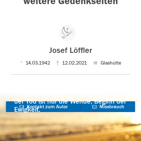
weitere Gedenkseiten
Josef Löffler
14.03.1942
12.02.2021
Glashütte
Der Tod ist nicht das Ende, nicht die
Vergänglichkeit,
der Tod ist nur die Wende, Beginn der
Kontakt zum Autor
Missbrauch
Ewigkeit.
aufnehmen
melden