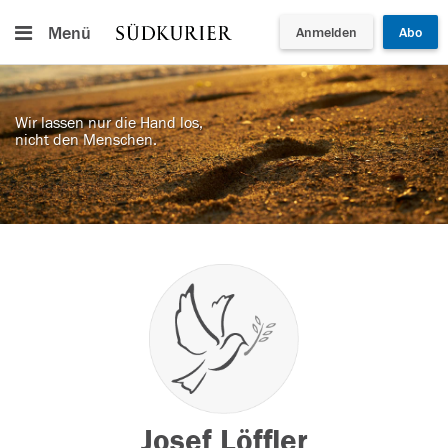
Menü
Anmelden
Abo
Wir lassen nur die Hand los,
nicht den Menschen.
Josef Löffler