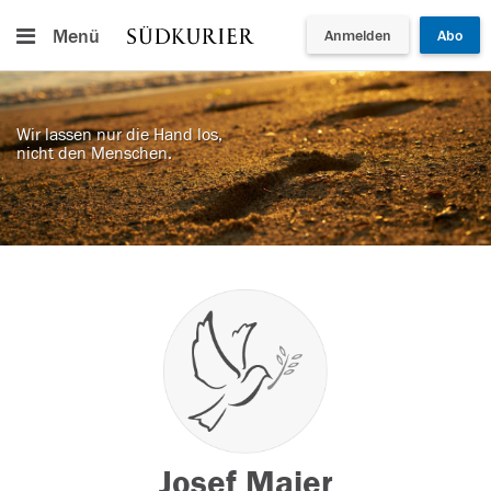
Menü
Anmelden
Abo
Wir lassen nur die Hand los,
nicht den Menschen.
Josef Maier