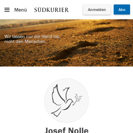
Menü
Anmelden
Abo
Wir lassen nur die Hand los,
nicht den Menschen.
Josef Nolle