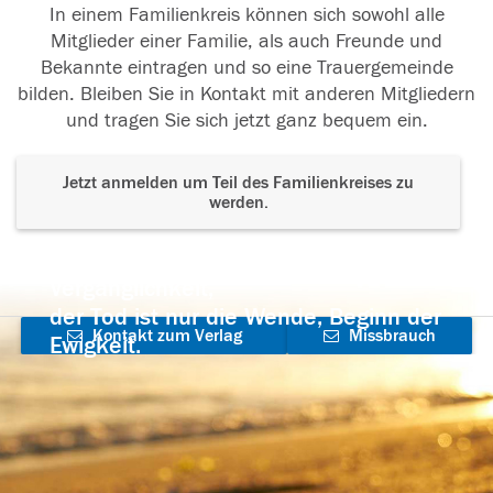
In einem Familienkreis können sich sowohl alle
Mitglieder einer Familie, als auch Freunde und
Bekannte eintragen und so eine Trauergemeinde
bilden. Bleiben Sie in Kontakt mit anderen Mitgliedern
und tragen Sie sich jetzt ganz bequem ein.
Jetzt anmelden um Teil des Familienkreises zu
werden.
Der Tod ist nicht das Ende, nicht die
Vergänglichkeit,
der Tod ist nur die Wende, Beginn der
Kontakt zum Verlag
Missbrauch
Ewigkeit.
aufnehmen
melden