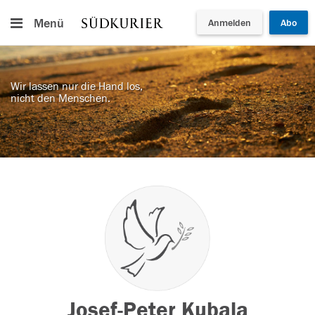
Menü
Anmelden
Abo
Wir lassen nur die Hand los,
nicht den Menschen.
Josef-Peter Kubala