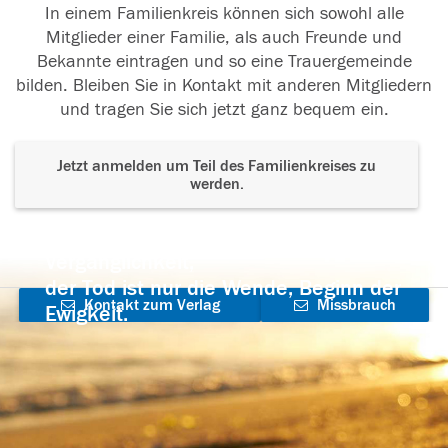
In einem Familienkreis können sich sowohl alle
Mitglieder einer Familie, als auch Freunde und
Bekannte eintragen und so eine Trauergemeinde
bilden. Bleiben Sie in Kontakt mit anderen Mitgliedern
und tragen Sie sich jetzt ganz bequem ein.
Jetzt anmelden um Teil des Familienkreises zu
werden.
Der Tod ist nicht das Ende, nicht die
Vergänglichkeit,
der Tod ist nur die Wende, Beginn der
Kontakt zum Verlag
Missbrauch
Ewigkeit.
aufnehmen
melden