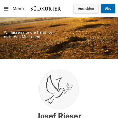
Menü
Anmelden
Abo
Wir lassen nur die Hand los,
nicht den Menschen.
Josef Rieser