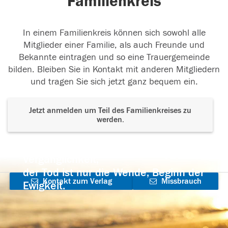
Familienkreis
In einem Familienkreis können sich sowohl alle
Mitglieder einer Familie, als auch Freunde und
Bekannte eintragen und so eine Trauergemeinde
bilden. Bleiben Sie in Kontakt mit anderen Mitgliedern
und tragen Sie sich jetzt ganz bequem ein.
Jetzt anmelden um Teil des Familienkreises zu
werden.
Der Tod ist nicht das Ende, nicht die
Vergänglichkeit,
der Tod ist nur die Wende, Beginn der
Kontakt zum Verlag
Missbrauch
Ewigkeit.
aufnehmen
melden