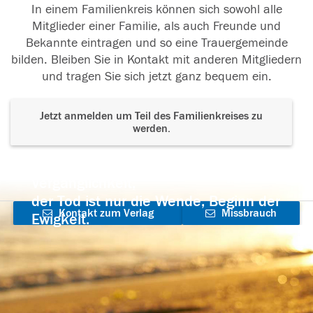
In einem Familienkreis können sich sowohl alle
Mitglieder einer Familie, als auch Freunde und
Bekannte eintragen und so eine Trauergemeinde
bilden. Bleiben Sie in Kontakt mit anderen Mitgliedern
und tragen Sie sich jetzt ganz bequem ein.
Jetzt anmelden um Teil des Familienkreises zu
werden.
Der Tod ist nicht das Ende, nicht die
Vergänglichkeit,
der Tod ist nur die Wende, Beginn der
Kontakt zum Verlag
Missbrauch
Ewigkeit.
aufnehmen
melden