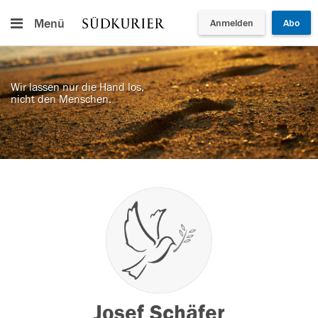
Menü
Anmelden
Abo
Wir lassen nur die Hand los,
nicht den Menschen.
Josef Schäfer