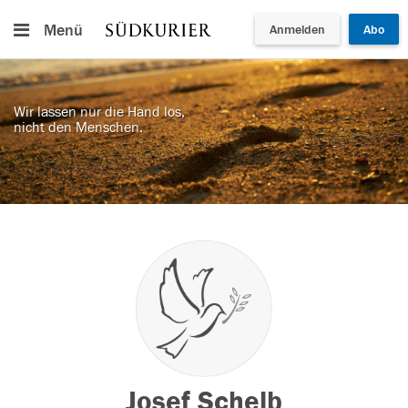
Menü
Anmelden
Abo
Wir lassen nur die Hand los,
nicht den Menschen.
Josef Schelb