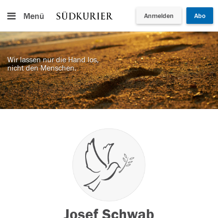
Menü
Anmelden
Abo
Wir lassen nur die Hand los,
nicht den Menschen.
Josef Schwab