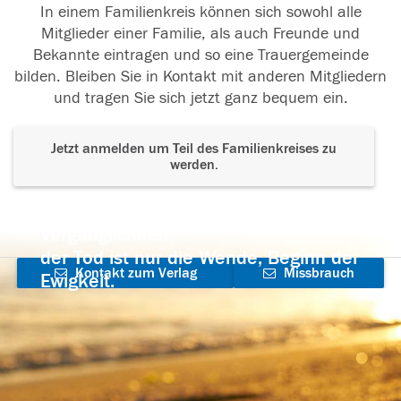
In einem Familienkreis können sich sowohl alle
Mitglieder einer Familie, als auch Freunde und
Bekannte eintragen und so eine Trauergemeinde
bilden. Bleiben Sie in Kontakt mit anderen Mitgliedern
und tragen Sie sich jetzt ganz bequem ein.
Jetzt anmelden um Teil des Familienkreises zu
werden.
Der Tod ist nicht das Ende, nicht die
Vergänglichkeit,
der Tod ist nur die Wende, Beginn der
Kontakt zum Verlag
Missbrauch
Ewigkeit.
aufnehmen
melden