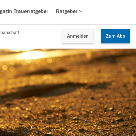
gazin Trauerratgeber
Ratgeber
barschaft
Anmelden
Zum
Abo