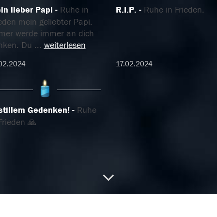
in lieber Papi
Ruhe in
R.I.P.
Ruhe in Frieden.
eden mein geliebter Papi.
mer werde immer an dich
nken. Du
...
weiterlesen
02.2024
17.02.2024
 stillem Gedenken!
Ruhe
Frieden 🙏
02.2024