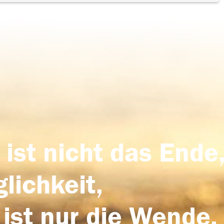
 ist nicht das Ende,
lichkeit,
 ist nur die Wende,