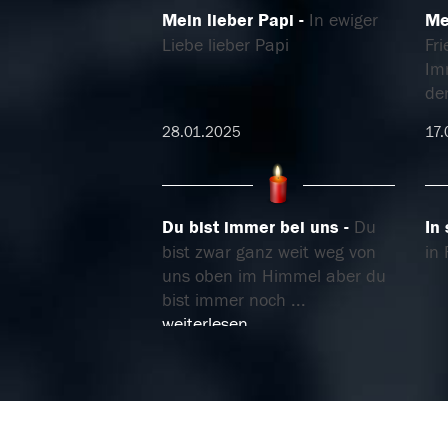
Mein lieber Papi
In ewiger
Me
Liebe lieber Papi
Fri
Im
de
28.01.2025
17.
Du bist immer bei uns
Du
In
bist zwar ganz weit weg von
in 
uns oben im Himmel aber du
bist immer noch
...
weiterlesen
10.02.2024
10.