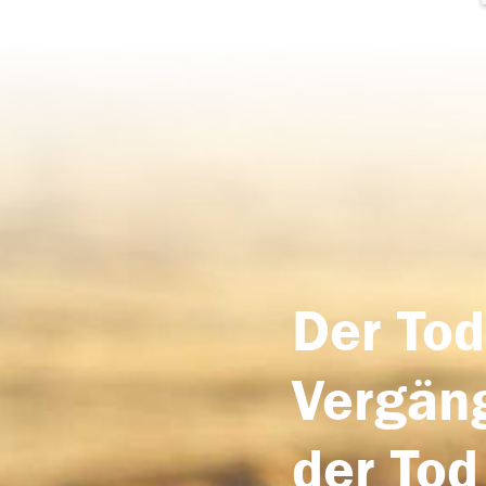
Der Tod
Vergäng
der Tod