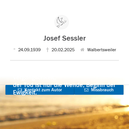
Josef Sessler
24.09.1939
20.02.2025
Walbertsweiler
Der Tod ist nicht das Ende, nicht die
Vergänglichkeit,
der Tod ist nur die Wende, Beginn der
Kontakt zum Autor
Missbrauch
Ewigkeit.
aufnehmen
melden