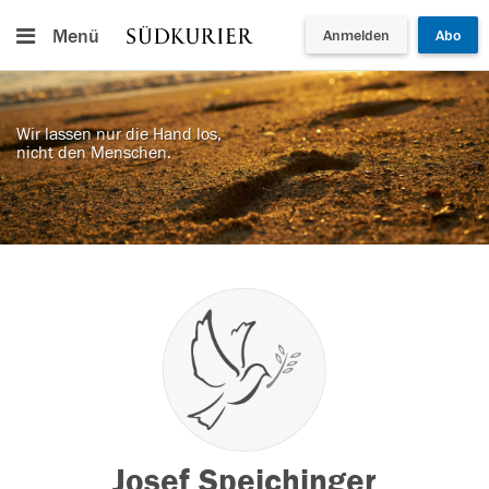
Menü
Anmelden
Abo
Wir lassen nur die Hand los,
nicht den Menschen.
Josef Speichinger