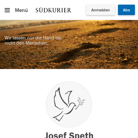
Menü
Anmelden
Abo
Wir lassen nur die Hand los,
nicht den Menschen.
Josef Speth