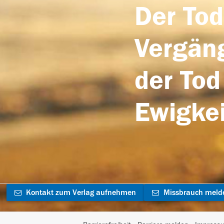
Der Tod
Vergäng
der Tod
Ewigkei
Kontakt zum Verlag aufnehmen
Missbrauch meld