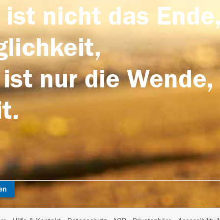
 ist nicht das Ende,
lichkeit,
 ist nur die Wende,
t.
en