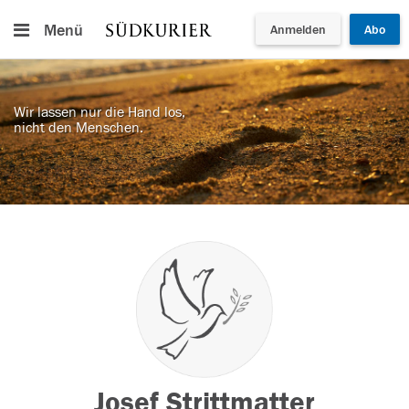
Menü
Anmelden
Abo
Wir lassen nur die Hand los,
nicht den Menschen.
Josef Strittmatter