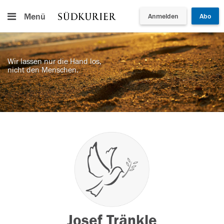
Menü
Anmelden
Abo
Wir lassen nur die Hand los,
nicht den Menschen.
Josef Tränkle