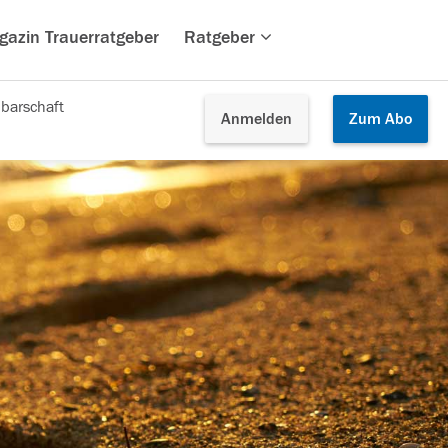
gazin Trauerratgeber
Ratgeber
barschaft
Anmelden
Zum
Abo