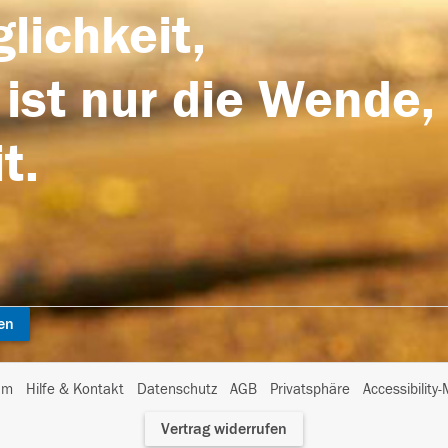
lichkeit,
 ist nur die Wende,
t.
en
I
um
Hilfe & Kontakt
Datenschutz
AGB
Privatsphäre
Accessibility
m
Vertrag widerrufen
A