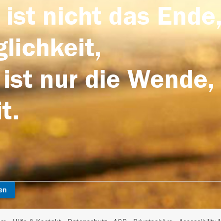
 ist nicht das Ende,
lichkeit,
 ist nur die Wende,
t.
en