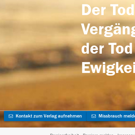
Der Tod
Vergäng
der Tod
Ewigkei
Kontakt zum Verlag aufnehmen
Missbrauch meld