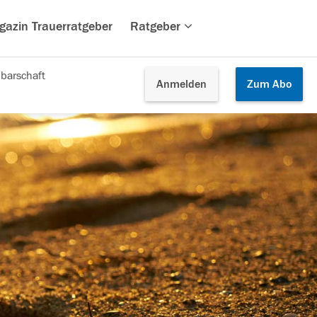
gazin Trauerratgeber
Ratgeber
barschaft
Anmelden
Zum
Abo