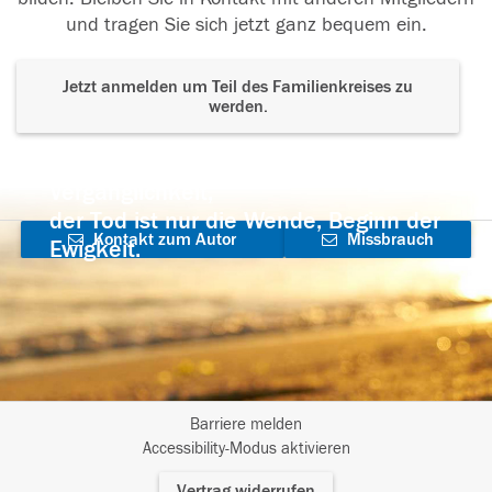
und tragen Sie sich jetzt ganz bequem ein.
Jetzt anmelden um Teil des Familienkreises zu
werden.
Der Tod ist nicht das Ende, nicht die
Vergänglichkeit,
der Tod ist nur die Wende, Beginn der
Kontakt zum Autor
Missbrauch
Ewigkeit.
aufnehmen
melden
Barriere melden
I
Accessibility-Modus aktivieren
m
Vertrag widerrufen