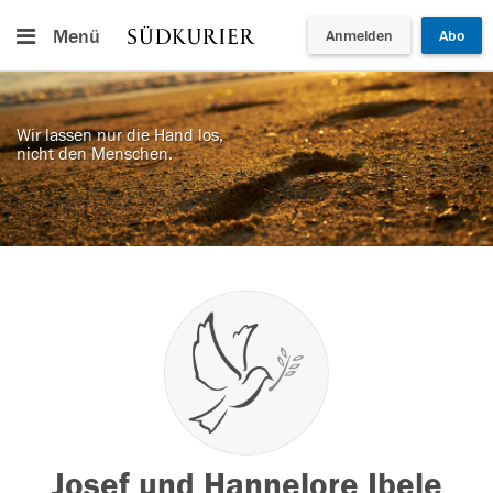
Menü
Anmelden
Abo
Wir lassen nur die Hand los,
nicht den Menschen.
Josef und Hannelore Ibele