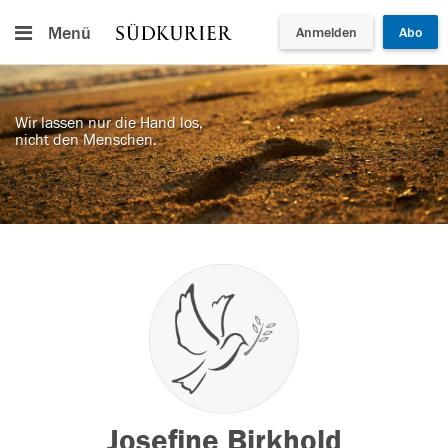
Menü
Anmelden
Abo
Wir lassen nur die Hand los,
nicht den Menschen.
Josefine Birkhold