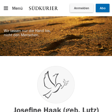
Menü
Anmelden
Abo
Wir lassen nur die Hand los,
nicht den Menschen.
Josefine Haak (geb. Lutz)