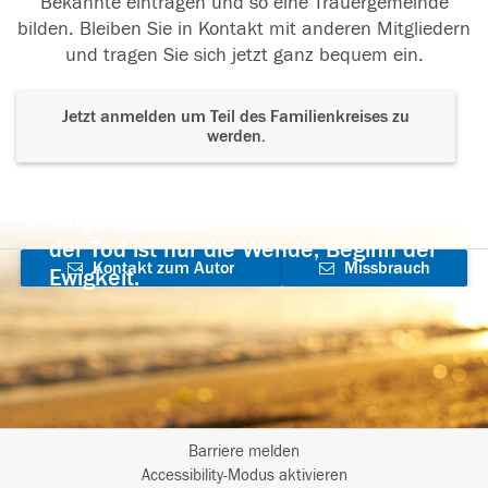
Bekannte eintragen und so eine Trauergemeinde
bilden. Bleiben Sie in Kontakt mit anderen Mitgliedern
und tragen Sie sich jetzt ganz bequem ein.
Jetzt anmelden um Teil des Familienkreises zu
werden.
Der Tod ist nicht das Ende, nicht die
Vergänglichkeit,
der Tod ist nur die Wende, Beginn der
Kontakt zum Autor
Missbrauch
Ewigkeit.
aufnehmen
melden
Barriere melden
I
Accessibility-Modus aktivieren