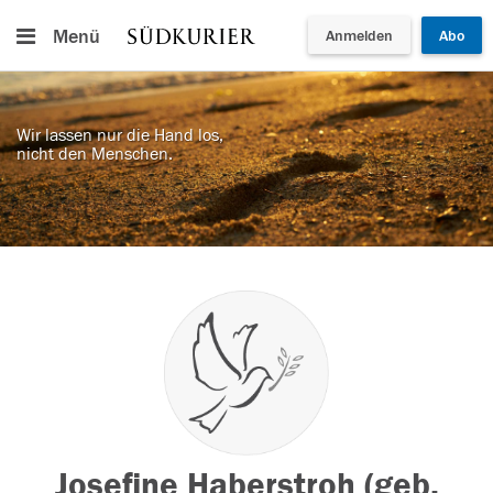
Menü
Anmelden
Abo
Wir lassen nur die Hand los,
nicht den Menschen.
Josefine Haberstroh (geb.