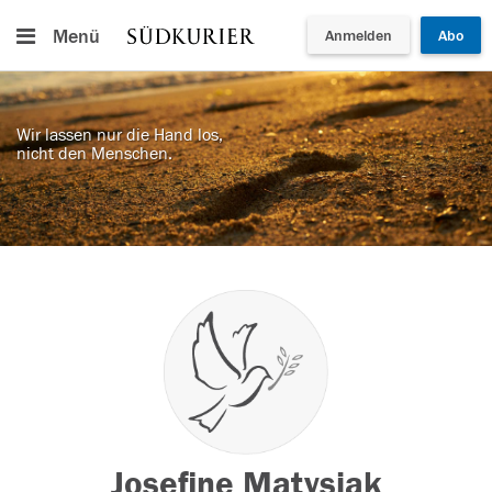
Menü
Anmelden
Abo
Wir lassen nur die Hand los,
nicht den Menschen.
Josefine Matysiak