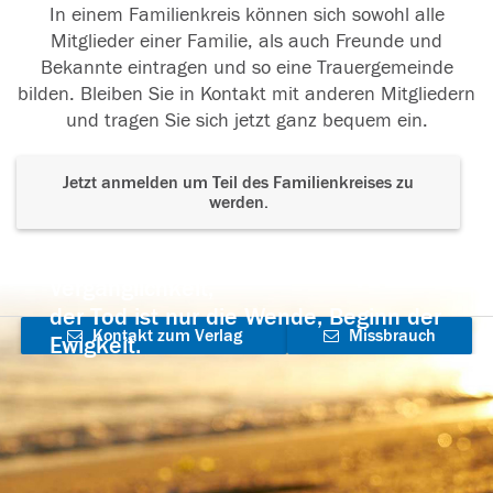
In einem Familienkreis können sich sowohl alle
Mitglieder einer Familie, als auch Freunde und
Bekannte eintragen und so eine Trauergemeinde
bilden. Bleiben Sie in Kontakt mit anderen Mitgliedern
und tragen Sie sich jetzt ganz bequem ein.
Jetzt anmelden um Teil des Familienkreises zu
werden.
Der Tod ist nicht das Ende, nicht die
Vergänglichkeit,
der Tod ist nur die Wende, Beginn der
Kontakt zum Verlag
Missbrauch
Ewigkeit.
aufnehmen
melden