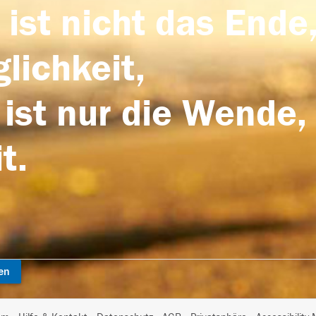
 ist nicht das Ende,
lichkeit,
 ist nur die Wende,
t.
en