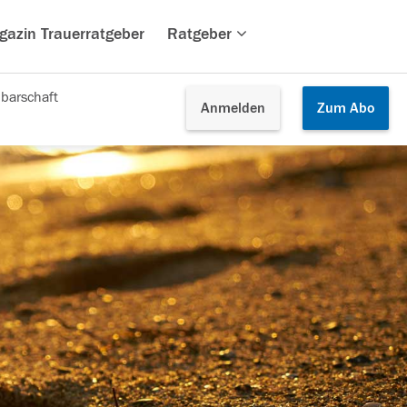
gazin Trauerratgeber
Ratgeber
barschaft
Anmelden
Zum
Abo