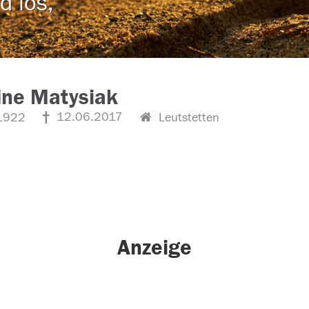
d los,
ine Matysiak
12.06.2017
1922
Leutstetten
Anzeige