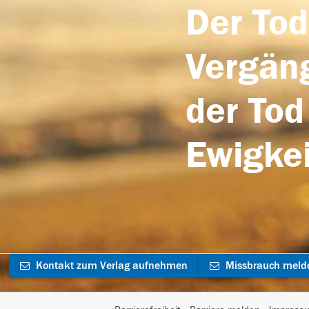
Der Tod
Vergäng
der Tod
Ewigkei
Kontakt zum Verlag aufnehmen
Missbrauch meld