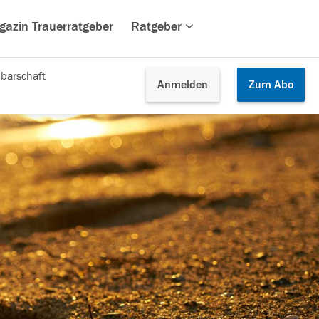
gazin Trauerratgeber
Ratgeber
barschaft
Anmelden
Zum
Abo