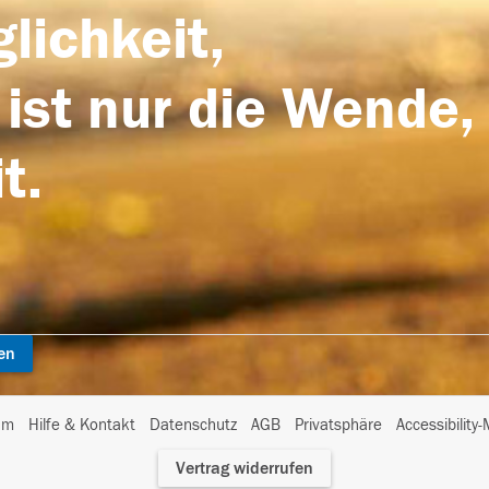
lichkeit,
 ist nur die Wende,
t.
en
I
um
Hilfe & Kontakt
Datenschutz
AGB
Privatsphäre
Accessibility
m
Vertrag widerrufen
A