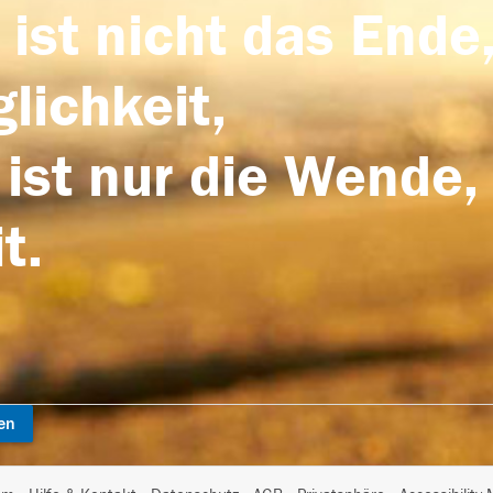
 ist nicht das Ende,
lichkeit,
 ist nur die Wende,
t.
en