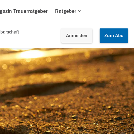
gazin Trauerratgeber
Ratgeber
barschaft
Anmelden
Zum
Abo