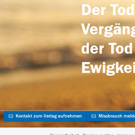
Der Tod
Vergäng
der Tod
Ewigkei
Kontakt zum Verlag aufnehmen
Missbrauch meld