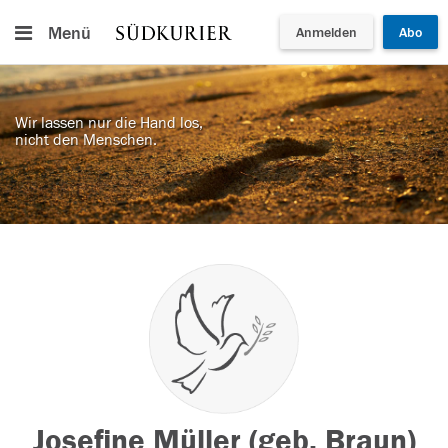
Menü
Anmelden
Abo
Wir lassen nur die Hand los,
nicht den Menschen.
Josefine Müller (geb. Braun)