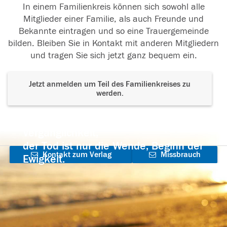
In einem Familienkreis können sich sowohl alle
Mitglieder einer Familie, als auch Freunde und
Bekannte eintragen und so eine Trauergemeinde
bilden. Bleiben Sie in Kontakt mit anderen Mitgliedern
und tragen Sie sich jetzt ganz bequem ein.
Jetzt anmelden um Teil des Familienkreises zu
werden.
Der Tod ist nicht das Ende, nicht die
Vergänglichkeit,
der Tod ist nur die Wende, Beginn der
Kontakt zum Verlag
Missbrauch
Ewigkeit.
aufnehmen
melden