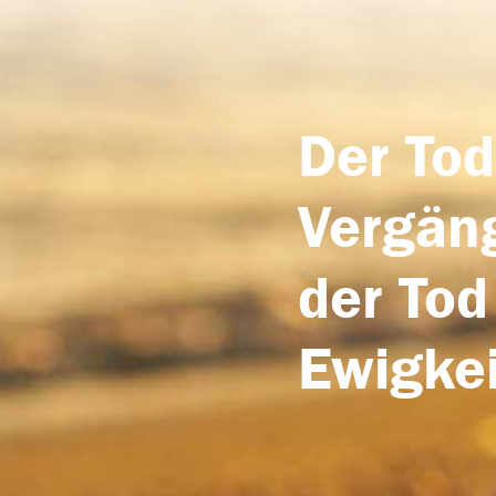
Der Tod
Vergäng
der Tod
Ewigkei