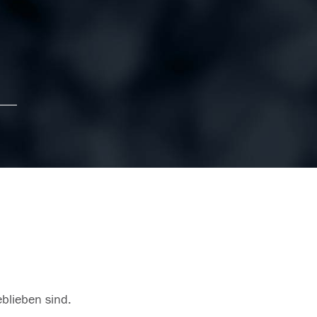
eblieben sind.