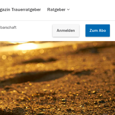
gazin Trauerratgeber
Ratgeber
barschaft
Anmelden
Zum
Abo