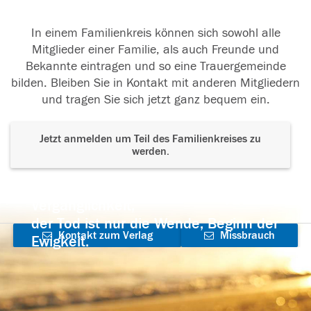
In einem Familienkreis können sich sowohl alle
Mitglieder einer Familie, als auch Freunde und
Bekannte eintragen und so eine Trauergemeinde
bilden. Bleiben Sie in Kontakt mit anderen Mitgliedern
und tragen Sie sich jetzt ganz bequem ein.
Jetzt anmelden um Teil des Familienkreises zu
werden.
Der Tod ist nicht das Ende, nicht die
Vergänglichkeit,
der Tod ist nur die Wende, Beginn der
Kontakt zum Verlag
Missbrauch
Ewigkeit.
aufnehmen
melden