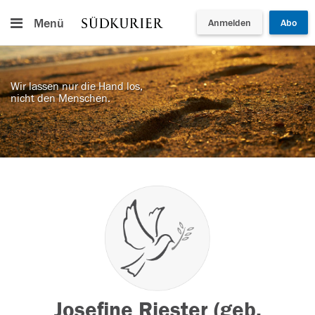
Menü
Anmelden
Abo
Wir lassen nur die Hand los,
nicht den Menschen.
Josefine Riester (geb.