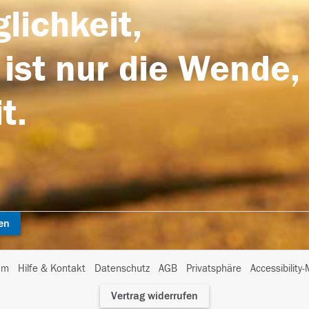
lichkeit,
 ist nur die Wende,
t.
en
I
um
Hilfe & Kontakt
Datenschutz
AGB
Privatsphäre
Accessibility
m
Vertrag widerrufen
A