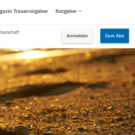
gazin Trauerratgeber
Ratgeber
barschaft
Anmelden
Zum
Abo