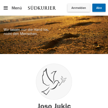
Menü
Anmelden
Abo
Wir lassen nur die Hand los,
nicht den Menschen.
Joso Jukic