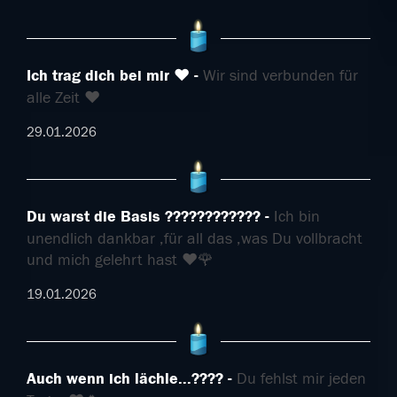
Ich trag dich bei mir ❤️
Wir sind verbunden für
alle Zeit ❤️
29.01.2026
Du warst die Basis ????????????
Ich bin
unendlich dankbar ,für all das ,was Du vollbracht
und mich gelehrt hast ❤️🌹
19.01.2026
Auch wenn ich lächle...????
Du fehlst mir jeden