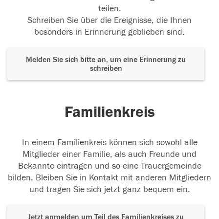
teilen.
Schreiben Sie über die Ereignisse, die Ihnen
besonders in Erinnerung geblieben sind.
Forever
My lovely husband 💕🙌🙏❤️😘
06.09.2024
Melden Sie sich bitte an, um eine Erinnerung zu
schreiben
Ich sehe DiICH
Unsere Seelen sind verbunden
Familienkreis
auf ewig ,das grosse Ganze ist unsere
Verbundenheit 💕🌻🎁
In einem Familienkreis können sich sowohl alle
05.09.2024
Mitglieder einer Familie, als auch Freunde und
Bekannte eintragen und so eine Trauergemeinde
bilden. Bleiben Sie in Kontakt mit anderen Mitgliedern
und tragen Sie sich jetzt ganz bequem ein.
Ja te volim ❤️❤️❤️
Ljubav❤️Vijera❤️Nada❤️
05.09.2024
Jetzt anmelden um Teil des Familienkreises zu