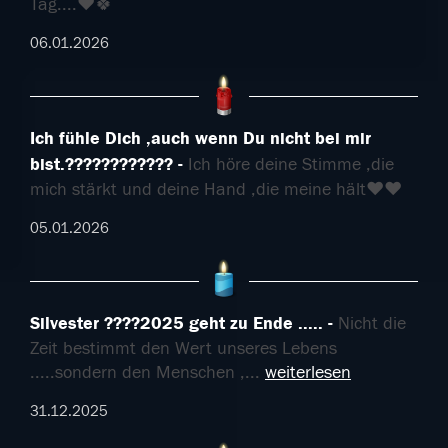
Tag....❤️🍀
06.01.2026
Ich fühle Dich ,auch wenn Du nicht bei mir
bist.????????????
Ich höre deine Stimme ,die
mich stärkt und deine Hand ,die meine hält❤️❤️
05.01.2026
Silvester ????2025 geht zu Ende .....
Nicht die
Zeit bestimmt den Wert unseres Lebens
.....sondern den Menschen ,
...
weiterlesen
31.12.2025