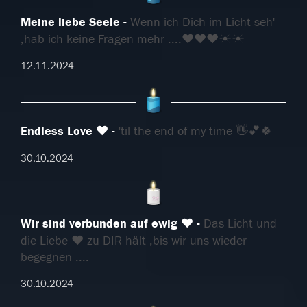
Meine liebe Seele
Wenn ich Dich im Licht seh'
,hab ich keine Fragen mehr ....❤️❤️❤️☀️☀️
12.11.2024
Endless Love ❤️
'til the end of my time 👋💕🍀
30.10.2024
Wir sind verbunden auf ewig ❤️
Das Licht und
die Liebe ❤️ zu DIR hält ,bis wir uns wieder
begegnen ....
30.10.2024