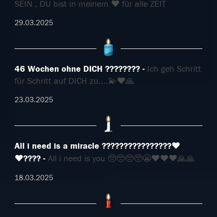
SEIN , DU bist in meinem ❤️ für alle ZEIT
29.03.2025
46 Wochen ohne DICH ????????
Ich geh Schritt
für Schritt auf DICH zu....💫❤️🙏
23.03.2025
All i need is a miracle ????????????????❤️
❤️????
All i need is you 🥺🥺🥺🥺😬❤️❤️❤️🙏🙏
18.03.2025