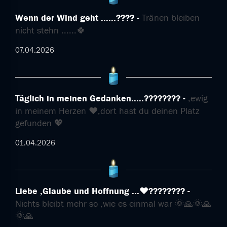
Wenn der Wind geht ......????
Tränen bleiben
nicht stehn ......🍀
07.04.2026
Täglich in meinen Gedanken.....????????
,ewig
in meinem Herzen ❤️,dort hast du deinen Platz
gefunden 💖
01.04.2026
Liebe ,Glaube und Hoffnung ...❤️????????
Nichts bleibt mehr so ,wie es einmal war 🌞🙏🌞🙏
🌞🙏