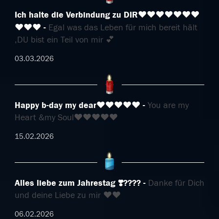
Ich halte die Verbindung zu DIR❤️❤️❤️❤️❤️❤️❤️
❤️❤️❤️
Egal was das Leben für mich bereit hält
,DU bist ein Teil von mir 💕
03.03.2026
Happy b-day my dear❤️❤️❤️❤️❤️
You are my
Heart &my Soul❤️❤️❤️❤️❤️
15.02.2026
Alles liebe zum Jahrestag ❣️????
Danke für Dich
und deine Liebe zu mir ❤️❤️
06.02.2026