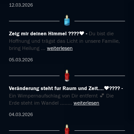
12.03.2026
Zeig mir deinen Himmel ????❤️
Du bist die
Hoffnung und trägst das Licht in unsere Familie,
bring Heilung
...
weiterlesen
05.03.2026
Veränderung steht fur Raum und Zeit....❤️????
Ein Wimpernaufschlag von Dir entfernt 💕 Die
Erde steht im Wandel .....
...
weiterlesen
04.03.2026