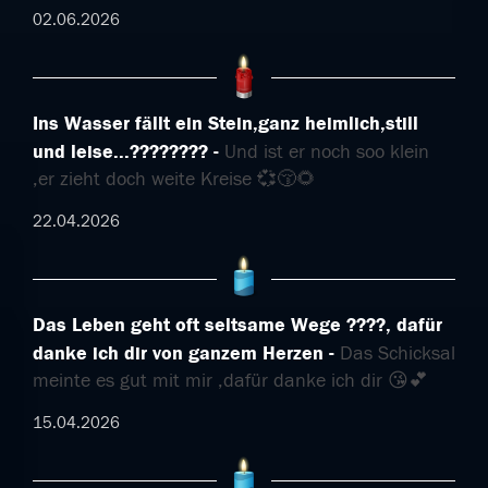
02.06.2026
Ins Wasser fällt ein Stein,ganz heimlich,still
und leise...????????
Und ist er noch soo klein
,er zieht doch weite Kreise 💞😚🌻
22.04.2026
Das Leben geht oft seltsame Wege ????, dafür
danke ich dir von ganzem Herzen
Das Schicksal
meinte es gut mit mir ,dafür danke ich dir 😘💕
15.04.2026