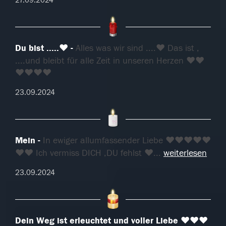
27.09.2024
Du bist .....❤️
Alles was wir sind ....❤️ Das ist ,
....und bleibt für alle Zeit in unseren Herzen ❤️❤️
❤️❤️❤️❤️
23.09.2024
Mein
In ewiger allumfassender Liebe ❤️❤️❤️❤️❤️
❤️❤️ Ich vermiss DICH ,DU fehlst ❤
...
weiterlesen
23.09.2024
Dein Weg ist erleuchtet und voller Liebe ❤️❤️❤️