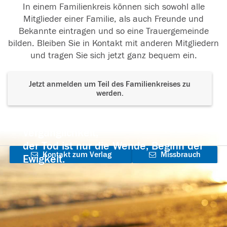
In einem Familienkreis können sich sowohl alle
Mitglieder einer Familie, als auch Freunde und
Bekannte eintragen und so eine Trauergemeinde
bilden. Bleiben Sie in Kontakt mit anderen Mitgliedern
und tragen Sie sich jetzt ganz bequem ein.
Jetzt anmelden um Teil des Familienkreises zu
werden.
Der Tod ist nicht das Ende, nicht die
Vergänglichkeit,
der Tod ist nur die Wende, Beginn der
Kontakt zum Verlag
Missbrauch
Ewigkeit.
aufnehmen
melden