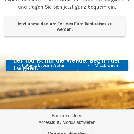
und tragen Sie sich jetzt ganz bequem ein.
Jetzt anmelden um Teil des Familienkreises zu
werden.
Der Tod ist nicht das Ende, nicht die
Vergänglichkeit,
der Tod ist nur die Wende, Beginn der
Kontakt zum Autor
Missbrauch
Ewigkeit.
aufnehmen
melden
Barriere melden
I
Accessibility-Modus aktivieren
m