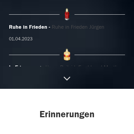
Ruhe in Frieden
Ruhe in Frieden Jürgen
01.04.2023
In Erinnerung
Unser Beileid, Ewald und Martha
01.04.2023
In stillem Gedenken
RIP den Angehörigen
Erinnerungen
herzliches Beileid und viel Kraft in dieser schweren
Zeit