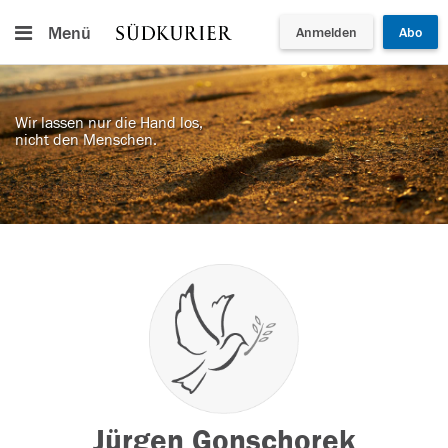
Menü
Anmelden
Abo
Wir lassen nur die Hand los,
nicht den Menschen.
Jürgen Gonschorek