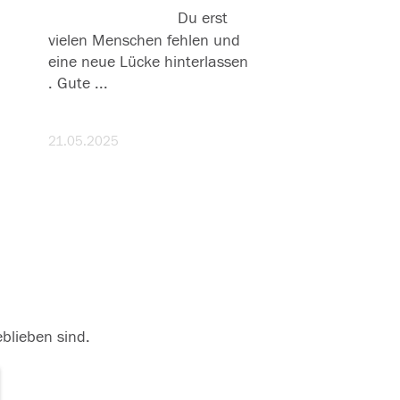
chs
Gute Reise ????
Du erst
vielen Menschen fehlen und
eine neue Lücke hinterlassen
. Gute
...
weiterlesen
21.05.2025
eblieben sind.