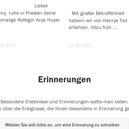
he in Frieden
Lieber
für Jürgen "Henry" Heinri
ry, ruhe in Frieden deine
Mit großer Betroffenheit
emalige Kollegin Anja Huyer
habern wir von Henrys Tod
erfahren. Allzu früh
...
weiterlesen
.05.2025
21.05.2025
Erinnerungen
Besondere Erlebnisse und Erinnerungen sollte man teilen.
 über die Ereignisse, die Ihnen besonders in Erinnerung g
Melden Sie sich bitte an, um eine Erinnerung zu schreiben