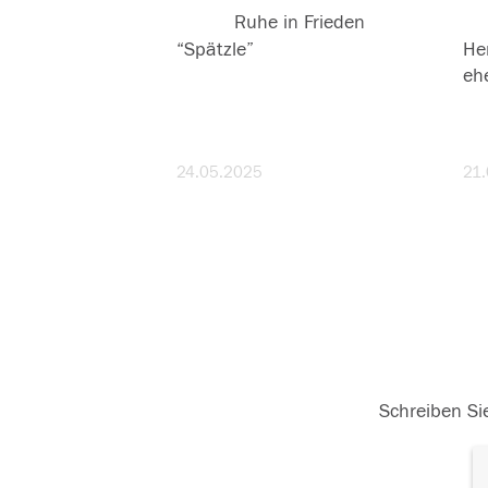
R.I.P
Ruhe in Frieden
Ru
“Spätzle”
Hen
eh
24.05.2025
21
Schreiben Sie