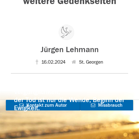
weitere Gedenkseiten
Jürgen Lehmann
16.02.2024
St. Georgen
Der Tod ist nicht das Ende, nicht die
Vergänglichkeit,
der Tod ist nur die Wende, Beginn der
Kontakt zum Autor
Missbrauch
Ewigkeit.
aufnehmen
melden