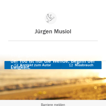
Jürgen Musiol
Der Tod ist nicht das Ende, nicht die
Vergänglichkeit,
der Tod ist nur die Wende, Beginn der
Kontakt zum Autor
Missbrauch
Ewigkeit.
aufnehmen
melden
Barriere melden