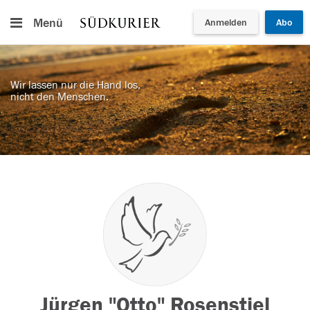
Menü
Anmelden
Abo
Wir lassen nur die Hand los,
nicht den Menschen.
Jürgen "Otto" Rosenstiel