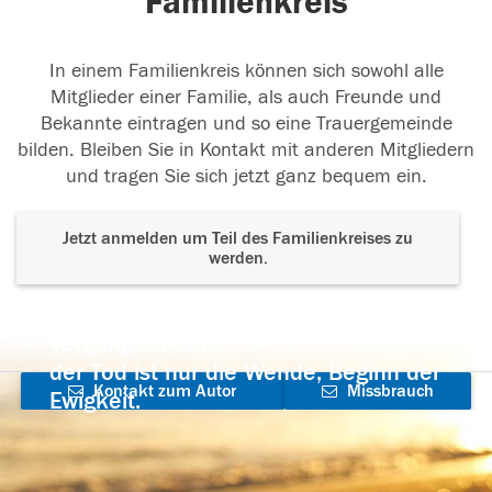
Familienkreis
In einem Familienkreis können sich sowohl alle
Mitglieder einer Familie, als auch Freunde und
Bekannte eintragen und so eine Trauergemeinde
bilden. Bleiben Sie in Kontakt mit anderen Mitgliedern
und tragen Sie sich jetzt ganz bequem ein.
Jetzt anmelden um Teil des Familienkreises zu
werden.
Der Tod ist nicht das Ende, nicht die
Vergänglichkeit,
der Tod ist nur die Wende, Beginn der
Kontakt zum Autor
Missbrauch
Ewigkeit.
aufnehmen
melden